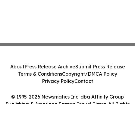
About
Press Release Archive
Submit Press Release
Terms & Conditions
Copyright/DMCA Policy
Privacy Policy
Contact
© 1995-2026 Newsmatics Inc. dba Affinity Group
Publishing & American Samoa Travel Times. All Rights
Reserved.
Cookie Settings / Your Privacy Choices