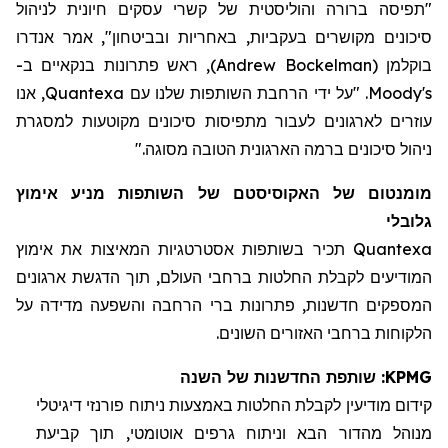
"תפיסה ברורה והוליסטית של קשרי עסקים חיונית לניהול
סיכונים מקושרים בעקביות, באחריות ובביטחון", אמר אנדרו
בוקלמן
(
Andrew Bockelman
)
, ראש פתרונות בנקאיים
ב-
Moody's
. "על ידי הרחבת השותפות שלנו עם
Quantexa
, אנו
עוזרים לארגונים לעבור מתפיסות סיכונים מקוטעות למסגרת
ניהול סיכונים ברמה הארגונית הטובה מסוגה."
מומנטום של
ה
אקוסיסטם של
השותפות
מניע אימוץ
גלובלי
Quantexa
תכיר
בשותפות
אסטרטגי
ות
המאיצ
ות
את אימוץ
המודיעים לקבלת
החלטות ברחבי העולם, תוך הדגשת ארגונים
המספקים חדשנות, פתרונות
ברי
הרחבה והשפעה מדידה על
הלקוחות ברחבי
ה
אזורים
השונים
.
KPMG
: שותפת החדשנות של השנה
קידום מודיעין
לקבלת
החלטות באמצעות ניתוח פורנזי דיגיטלי
מנוהל מהדור הבא וניתוח גרפים אוטומטי, תוך קביעת