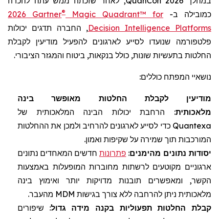
במהלך
QuanCon 2026
, לאחר שזכתה ממש עתה להכרה
®
כמובילה ב-
Magic Quadrant™ for
2026 Gartner
Decision Intelligence Platforms
, החברה תדגים יכולות
פלטפורמה שנועדו לסייע לארגונים להפעיל מודיעין לקבלת
החלטות בתעשיות שונות, כולל בנקאות, ביטוח והמגזר הציבורי.
נושאיי המפתח כוללים:
מודיעין לקבלת החלטות מאופשר בינה
מלאכותית
: הרחבת יכולות הבינה המלאכותית של
Quantexa
כדי לסייע לארגונים להרחיב ולמכן את ההחלטות
המורכבות תוך שמירה על שקיפות ואמון.
יסודות נתונים מהימנים
:
פתרונות
חדשים המאחדים נתונים
ארגוניים מקוטעים לרשתות מחוברות המופעלות באמצעות
הקשר, ומאפשרים תובנות מדויקות יותר ואימוץ בינה
מלאכותית ניתן להרחבה ללא צורך בגישות
MDM
מהעבר.
קבלת החלטות תפעוליות בקנה מידה גדול
: שיפורים