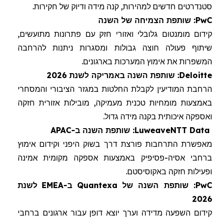
סטנדרטים חדשים למהירות, קנה מידה ודיוק
של
חקיר
ות
.
PwC
: שותפת הצמיחה של השנה
קידום מומנטום גלובלי ואזורי חזק
עם
פתרונות מתועשים,
שיתוף פעולה חוצה גבולות ומסגרות ניתנות להרחבה
המשפרות
את אימוץ המערכות בארגונים.
Deloitte
: שותפת השנה באמריקה
לשנת
2026
הרחבת
ה
מודיעין
לקבלת
החלטות במגזר הציבורי והמסחרי
באמצעות מומחיות טכנית מעמיקה,
מובילות
אזורית חזקה
ואספקה
איכותית
בקנה
מידה
גדול
.
NTT Data
Luweave
: שותפת השנה ב
-
APAC
מאפשר
ת
התרחבות פורצת דרך בשוק
ה
יפ
ני
וקידום אימוץ
ברחבי אסיה-פסיפיק באמצעות אספקה
מקומית
אמינה
ופעילות
חזקה באקוסיסטם
.
PwC
: שותפת השנה של
Quantexa
ב-
EMEA
לשנת
2026
קידום
השפעה מדידה וערך יוצא דופן עבור ארגונים ברחבי