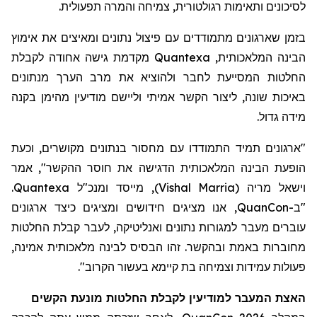
לסיכונים ותאימות
רגולטורית
, צמיחה
והמרה
תפעולית.
בזמן ש
ארגונים מתמודדים עם פיצול נתונים ומאיצים את אימוץ
הבינה המלאכותית,
Quantexa
מקדמת גישה
אחודה
לקבלת
החלטות המסייעת לחבר
ולהוציא את מרב
הערך מנתונים
באיכות שונה
, ליצור הקשר אמיתי וליישם מודיעין מהימן בקנה
מידה גדול.
"ארגונים תמיד התמודדו עם מחסור בנתונים מ
קושרים
, וכעת
הופעת הבינה המלאכותית הדגישה את חוסר ההקשר", אמר
וישאל מריה
(
Vishal Marria
)
, מייסד ומנכ"ל
Quantexa
.
"ב-
QuanCon
, אנו מציגים חידושים ומציגים כיצד ארגונים
עוברים מעבר למגורות נתונים ואנליטיקה, לעבר קבלת החלטות
מחוברות באמת ובהקשר. זהו הבסיס לבינה מלאכותית אמינה,
פעולות עמידות וצמיחה בת קיימא בעשור הקרוב
".
האצת המעבר
למודיעין לקבלת
החלטות מונעת
הקשים