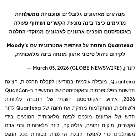
מנהיגים מארגונים גלובליים וסוכנויות ממשלתיות
מדגימים כיצד בינה מונעת הקשר
ים
ושיתוף פעולה
באקוסיסטם
הופכים ארגונים לארגונים ממוקדי החלטה
Quantexa חותמת על שותפות אסטרטגית עם Moody's
לקידום ניהול סיכוני ארגון מונחה בינה מלאכותית
,
לונדון, March 03, 2026 (GLOBE NEWSWIRE) --
Quantexa
, מובילה עולמית
במודיעין לקבלת החלטות
,
ה
ציג
ה
חדשנות
בפלטפורמות וב
אקוסיסטם
של התעשייה
ב
-
QuanCon
2026
, אירוע
האקוסיסטם
השנתי של החברה ללקוחות
ולשותפ
ות
. ההתקדמות מחזקת את חזונה של
Quantexa
לדור
חדש של ארגונים מוכנים לבינה מלאכותית המונעים
ב
ידי
הקשר
ים
,
מיקום
נתונים,
אנליטיקה
, בינה מלאכותית ובני אדם
משתלבים כדי לאפשר קבלת החלטות בטוחות בכל הנוגע