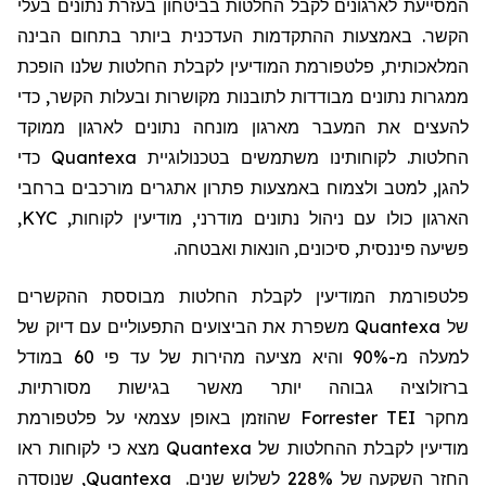
המסייעת לארגונים לקבל החלטות בביטחון בעזרת נתונים בעלי
הקשר. באמצעות ההתקדמות העדכנית ביותר בתחום הבינה
המלאכותית, פלטפורמת המודיעין לקבלת החלטות שלנו הופכת
ממגרות נתונים מבודדות לתובנות מקושרות ובעלות הקשר, כדי
להעצים את המעבר מארגון מונחה נתונים לארגון ממוקד
החלטות. לקוחותינו משתמשים בטכנולוגיית
Quantexa
כדי
להגן, למטב ולצמוח באמצעות פתרון אתגרים מורכבים ברחבי
הארגון כולו עם ניהול נתונים מודרני, מודיעין לקוחות,
KYC
,
פשיעה פיננסית, סיכונים, הונאות ואבטחה.
פלטפורמת המודיעין לקבלת החלטות מבוססת ההקשרים
של
Quantexa
משפרת את הביצועים התפעוליים עם דיוק של
למעלה מ-90% והיא מציעה מהירות של עד פי 60 במודל
ברזולוציה גבוהה יותר מאשר בגישות מסורתיות.
מחקר
Forrester TEI
שהוזמן באופן עצמאי על פלטפורמת
מודיעין לקבלת ההחלטות של
Quantexa
מצא כי לקוחות ראו
החזר השקעה של 228% לשלוש שנים.
Quantexa
, שנוסדה