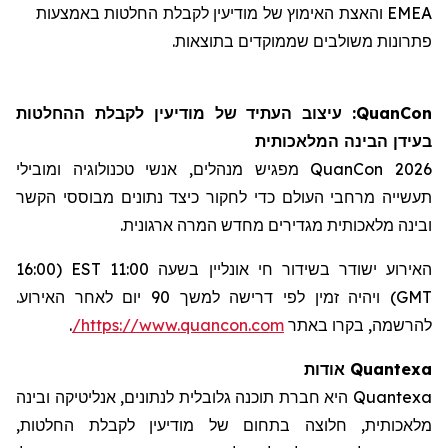
EMEA
והאצת
ה
אימוץ של
מודיעין לקבלת החלטות
באמצעות
פתרונות משולבים
ש
ממוקד
ים ב
תוצאות.
QuanCon
: עיצוב
ה
עתיד
של מודיעי
ן
לקבלת
ההחלטות
בעידן הבינה המלאכותית
QuanCon 2026
מפגיש מנהלים, אנשי טכנולוגיה
ומובילי
תעשייה מרחבי העולם כדי לחקור כיצד נתונים
מבוססי הקשר
ובינה מלאכותית מגדירים מחדש
המרה
ארגונית.
האירוע ישודר בשידור חי
אונליין
בשעה 11:00
EST
(16:00
GMT
) ויהיה זמין לפי דרישה למשך 90 יום לאחר האירוע.
להרשמה, בקרו באתר
https://www.quancon.com/
.
אודות Quantexa
Quantexa
היא חברת תוכנה גלובלית לנתונים, אנליטיקה ובינה
מלאכותית, חלוצה בתחום של מודיעין לקבלת החלטות,